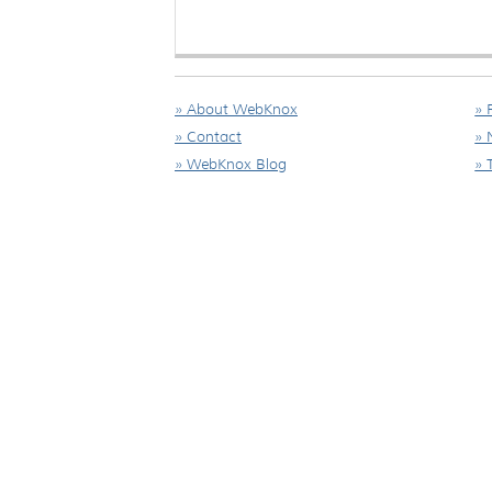
» About WebKnox
» 
» Contact
» 
» WebKnox Blog
» 